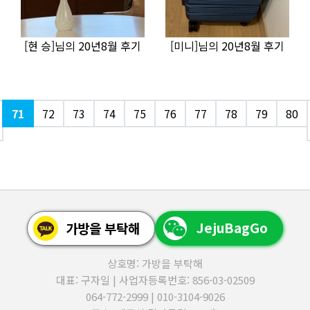
[현 승]님의 20년8월 후기
[미니]님의 20년8월 후기
71
72
73
74
75
76
77
78
79
80
JejuBagGo
가방을 부탁해
상호명: 가방을 부탁해
대표: 구자일 | 사업자등록번호: 856-03-02509
064-772-2999 | 010-3104-9026