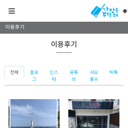

이용후기
이용후기
전체
블로
인스
유튜
샤오
틱톡
그
타
브
홍슈