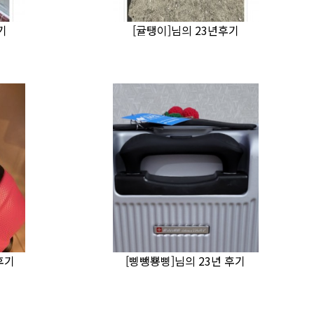
기
[귤탱이]님의 23년후기
 후기
[삥뺑뿅삥]님의 23년 후기