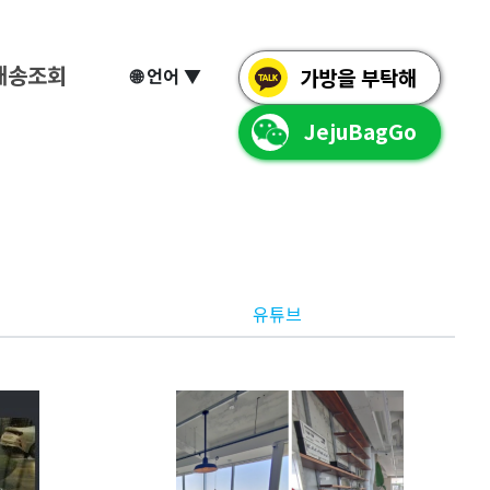
배송조회
🌐 언어 ▼
가방을 부탁해
JejuBagGo
유튜브