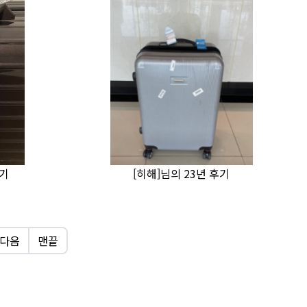
후기
[히해]님의 23년 후기
다음
맨끝