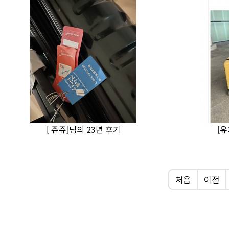
[ 쥬쥬]님의 23년 후기
[유
처음
이전